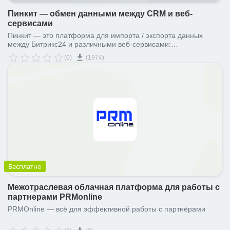
Пинкит — обмен данными между CRM и вeб-
cepвиcами
Пинкит — это платформа для импорта / экспорта данных
между Битрикс24 и различными веб-сервисами:
Яндекс.Маркет, Yandex SpeechKit, YandexGPT, Unisender,
(0)
(1974)
HeadHunter, Авито Работа, rabota.ru, Superjob, Google Sheets,
PostgreSql, MySql, iiko, R-Keeper (любые сервисы, у которых
есть API-метод).
Бесплатно
Межотраслевая облачная платформа для работы с
партнерами PRMonline
PRMOnline — всё для эффективной работы с партнёрами