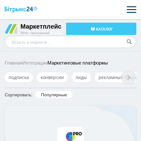
Маркетплейс
КАТАЛОГ
ВОЗМОЖНОСТИ
3940+ приложений
ЦЕНЫ
ИНТЕГРАЦИИ
Маркетинговые платформы
Главная
Интеграции
ВНЕДРЕНИЕ
подписка
конверсии
лиды
рекламный бюдже
ПОЛЕЗНОЕ
Сортировать:
Популярные
ПОДДЕРЖКА
ПОЛУЧИТЬ БЕСПЛАТНО