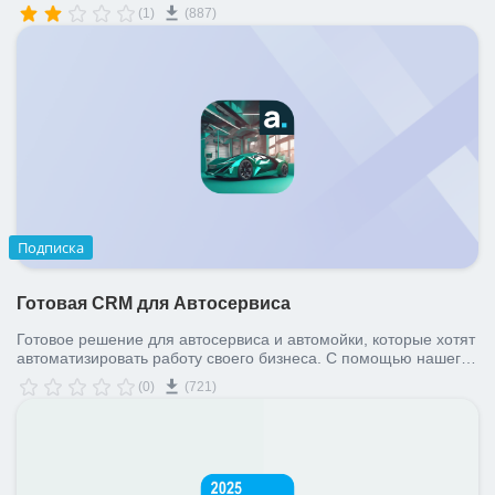
производитель – модель, или марка – модель. Создание таких
(1)
(887)
полей доступно во всех сущностях CRM: лиды, сделки,
контакты, компании и даже смарт-процессы. Отличительная
особенность приложения заключается в том, что оно работает
на любом облачном коммерческом тарифе, а также на
коробочной версии Битрикс24.
Подписка
Готовая CRM для Автосервиса
Готовое решение для автосервиса и автомойки, которые хотят
автоматизировать работу своего бизнеса. С помощью нашего
решения вы сможете быстро запустить работу в CRM, начать
(0)
(721)
отслеживать все обращения клиентов и получить полный
контроль над отделом продаж, сэкономив на услугах
внедрения.