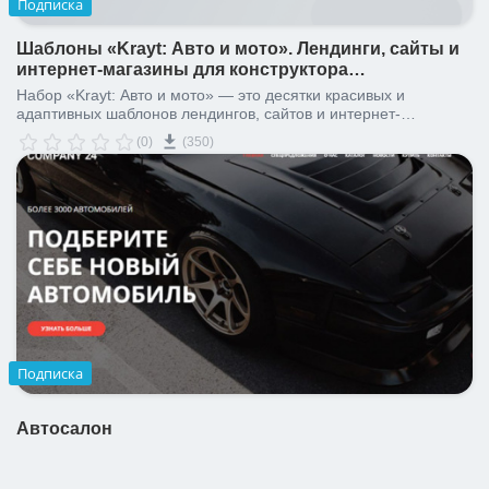
Подписка
Шаблоны «Krayt: Авто и мото». Лендинги, сайты и
интернет-магазины для конструктора
Битрикс24.Сайты и Битрикс24.Магазины
Набор «Krayt: Авто и мото» — это десятки красивых и
адаптивных шаблонов лендингов, сайтов и интернет-
магазинов. 1 минута на создание, пара дней на запуск.
(0)
(350)
Подписка
Автосалон