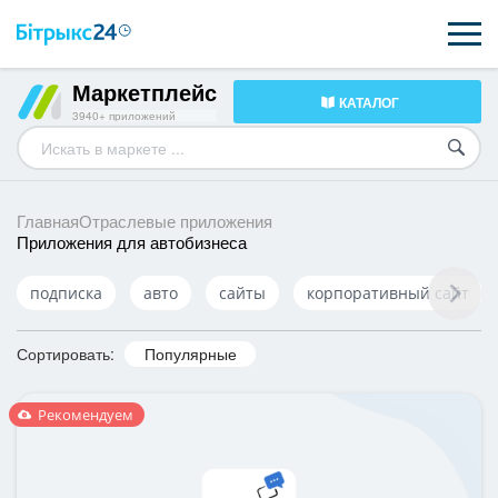
Маркетплейс
КАТАЛОГ
ВОЗМОЖНОСТИ
3940+ приложений
ЦЕНЫ
ИНТЕГРАЦИИ
Главная
Отраслевые приложения
Приложения для автобизнеса
ВНЕДРЕНИЕ
подписка
авто
сайты
корпоративный сайт
ПОЛЕЗНОЕ
Сортировать:
Популярные
ПОДДЕРЖКА
Рекомендуем
ПОЛУЧИТЬ БЕСПЛАТНО