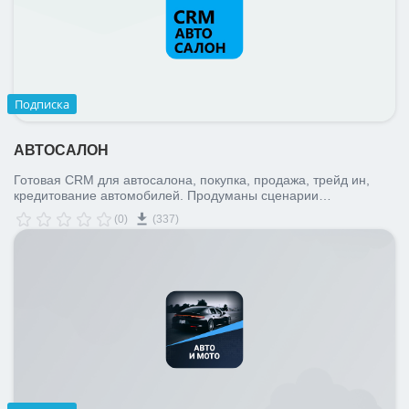
Подписка
АВТОСАЛОН
Готовая CRM для автосалона, покупка, продажа, трейд ин,
кредитование автомобилей. Продуманы сценарии
автоматизации как для сотрудников, так и для клиентов. CRM
(0)
(337)
для автомобильной сферы отвечает всем современным
требованиям и задачам для компании, занимающейся
покупкой и продажей б/у и новых автомобилей. Включает в
себя все последние новинки Битрикс24.