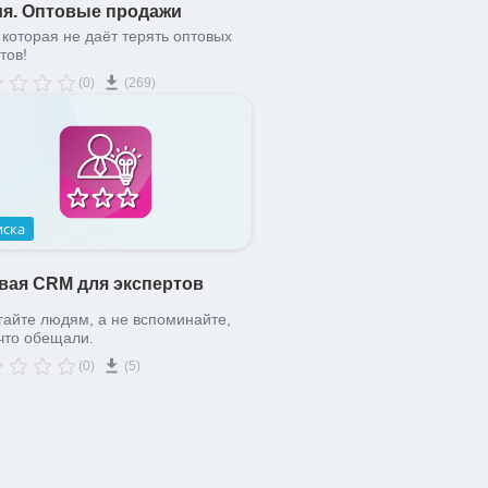
я. Оптовые продажи
которая не даёт терять оптовых
тов!
(0)
(269)
иска
вая CRM для экспертов
айте людям, а не вспоминайте,
что обещали.
(0)
(5)