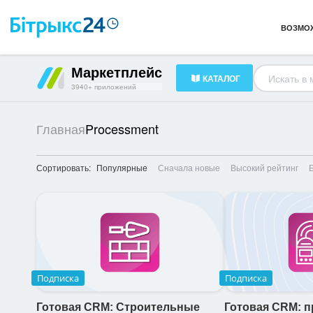
Каналы и коммуникации
261
ВОЗМО
Готовые решения
239
HR-менеджмент
320
Маркетплейс
КАТАЛОГ
Документооборот
80
3940+ приложений
Processment
Главная
Сортировать:
Популярные
Сначала новые
Высокий рейтинг
Подписка
Подписка
Готовая CRM: Строительные
Готовая CRM: 