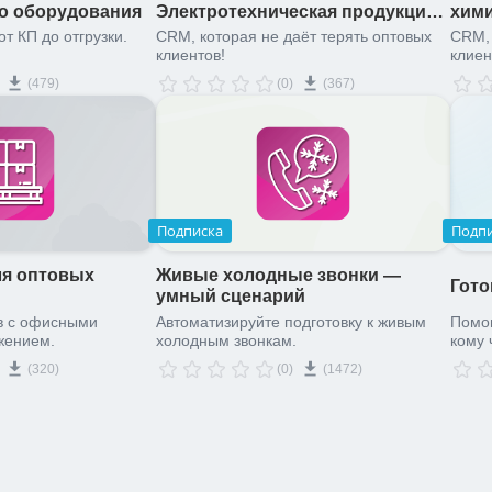
о оборудования
Электротехническая продукция.
хими
Оптовые продажи
т КП до отгрузки.
CRM, которая не даёт терять оптовых
CRM, 
клиентов!
клиен
(479)
(0)
(367)
Подписка
Подп
ля оптовых
Живые холодные звонки —
Гото
умный сценарий
в с офисными
Автоматизируйте подготовку к живым
Помог
жением.
холодным звонкам.
кому 
(320)
(0)
(1472)