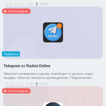
использоваться как автономно, так и в связке с Битрикс24.
(0)
(1298)
Рекомендуем
Подписка
Telegram от Radist.Online
Увеличит конверсию в сделку, освободит от рутины отдел
продаж, облегчит контроль руководителю. Подключение
интеграции займет 5 минут. Зарегистрируйтесь в Radist.Web и
(0)
(1267)
получите 3 дня на тест бесплатно!
Рекомендуем